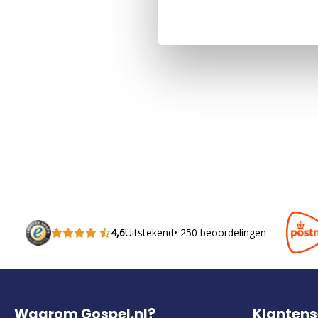
4,6
Uitstekend
• 250 beoordelingen
Waarom Gospel.nl?
Klantens