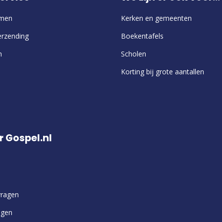
emen
Kerken en gemeenten
erzending
Boekentafels
n
Scholen
Korting bij grote aantallen
r Gospel.nl
vragen
ngen