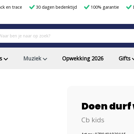
ack en trace
30 dagen bedenktijd
100% garantie
D
s
Muziek
Opwekking 2026
Gifts
Doen durf
Cb kids