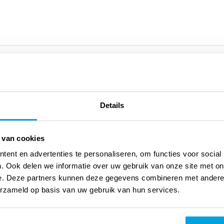
Details
 van cookies
anden ineen en schreven samen negen aanstekelijke popsongs
ent en advertenties te personaliseren, om functies voor social
k met een eigen geluid. dat is de cd van CB|Kids. Ons leven
. Ook delen we informatie over uw gebruik van onze site met on
 mee bezig en waar hebben we eigenlijk nog tijd voor? Durf jij
e. Deze partners kunnen deze gegevens combineren met andere i
erzameld op basis van uw gebruik van hun services.
? Ga op onderzoek uit en ontdek hoe mooi de liefde van God is.