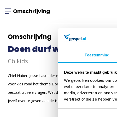
Omschrijving
Omschrijving
Doen durf waarheid
Toestemming
Cb kids
Deze website maakt gebruik
Chiel Naber. Jesse Lasonder en Hannah Lasonder sloegen de h
We gebruiken cookies om cont
voor kids rond het thema Doen Durf Waarheid. Eigentijdse muzie
websiteverkeer te analyseren
bestaat uit vele vragen. Wat doen we tegenwoordig? Waar zijn we
media, adverteren en analys
verstrekt of die ze hebben v
jezelf over te geven aan de Here God? En wat is nu de waarheid