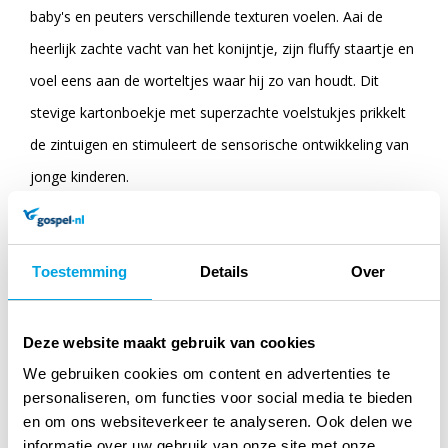
baby's en peuters verschillende texturen voelen. Aai de
heerlijk zachte vacht van het konijntje, zijn fluffy staartje en
voel eens aan de worteltjes waar hij zo van houdt. Dit
stevige kartonboekje met superzachte voelstukjes prikkelt
de zintuigen en stimuleert de sensorische ontwikkeling van
jonge kinderen.
'Dit kleine konijntje' is onderdeel van de nieuwe
Toestemming
Details
Over
kartonboekjes-serie van Ingela P Arrhenius, de bekende
illustrator en ontwerper achter de immens geliefde
Kiekeboe- en Waar ben je?-reeks. Met haar kleurrijke stijl en
Deze website maakt gebruik van cookies
vintage touch brengt ze opnieuw een speelse en levendige
We gebruiken cookies om content en advertenties te
personaliseren, om functies voor social media te bieden
reeks tot leven. Lees ook 'Dit kleine hondje' en 'Dit kleine
en om ons websiteverkeer te analyseren. Ook delen we
eendje'.
informatie over uw gebruik van onze site met onze