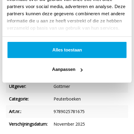
partners voor social media, adverteren en analyse. Deze
partners kunnen deze gegevens combineren met andere
informatie die u aan ze heeft verstrekt of die ze hebben
Specificaties
verzameld op basis van uw gebruik van hun services.
Titel:
Dit kleine konijntje
Auteur:
Ingela P Arrhenius
Alles toestaan
Verschijningsvorm:
Paperback
Aanpassen
NUR-code:
271
Uitgever:
Gottmer
Categorie:
Peuterboeken
Art.nr.:
9789025781675
Verschijningsdatum:
November 2025