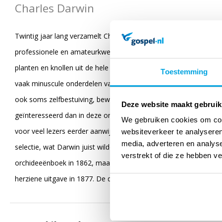
Charles Darwin
Twintig jaar lang verzamelt Charles Darwin, zomer na zomer, geg
professionele en amateurkwekers van orchideeën lastig met ver
planten en knollen uit de hele wereld opgestuurd. In zijn eigen b
Toestemming
vaak minuscule onderdelen van de orchideeënbloem te achterha
ook soms zelfbestuiving, bewerkstelligd wordt doen hem telkens v
Deze website maakt gebruik
geïnteresseerd dan in deze orchideeën’, schrijft hij aan zijn vri
We gebruiken cookies om cont
voor veel lezers eerder aanwijzingen zijn voor goddelijk handelen
websiteverkeer te analyseren
media, adverteren en analys
selectie, wat Darwin juist wilde aantonen. De waarnemingen van tw
verstrekt of die ze hebben v
orchideeënboek in 1862, maar daarna blijft hij jaar na jaar nieu
herziene uitgave in 1877. De derde editie, hier vertaald, werd n