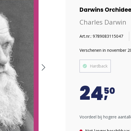
Darwins Orchide
Charles Darwin
Art.nr.: 9789083115047
Verschenen in november 2
Hardback
24
50
Voordeel bij hogere aantall
Niet langer beschikbaar