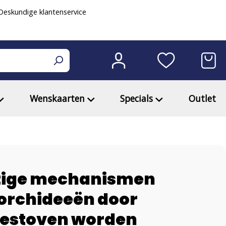
eskundige klantenservice
Wenskaarten
Specials
Outlet
tige mechanismen
rchideeën door
bestoven worden