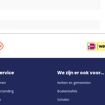
ervice
We zijn er ook voor...
emen
Kerken en gemeenten
erzending
Boekentafels
n
Scholen