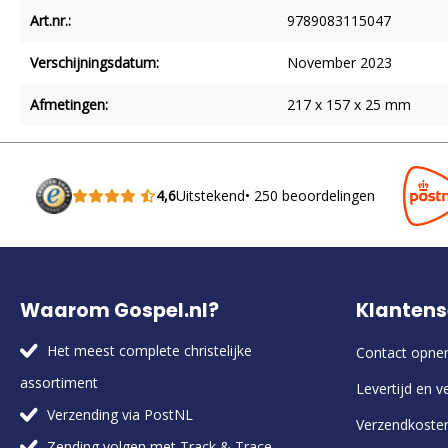
Art.nr.:
9789083115047
Verschijningsdatum:
November 2023
Afmetingen:
217 x 157 x 25 mm
4,6
Uitstekend
• 250 beoordelingen
Waarom Gospel.nl?
Klantens
Het meest complete christelijke
Contact opn
assortiment
Levertijd en v
Verzending via PostNL
Verzendkoste
Zending volgen met Track & Trace