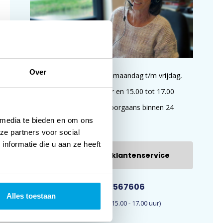
Over
Wij zijn te bereiken op maandag t/m vrijdag,
van 09.00 tot 11.00 uur en 15.00 tot 17.00
uur. E-mails worden doorgaans binnen 24
 media te bieden en om ons
uur beantwoord.
ze partners voor social
nformatie die u aan ze heeft
E-mail onze klantenservice
033-4567606
Alles toestaan
(09.00 - 11.00 en 15.00 - 17.00 uur)