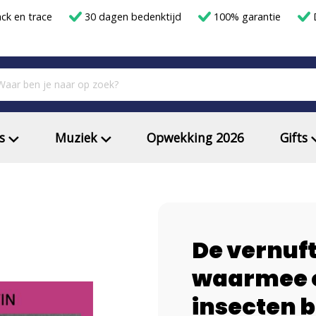
ack en trace
30 dagen bedenktijd
100% garantie
D
s
Muziek
Opwekking 2026
Gifts
De vernuf
waarmee o
insecten 