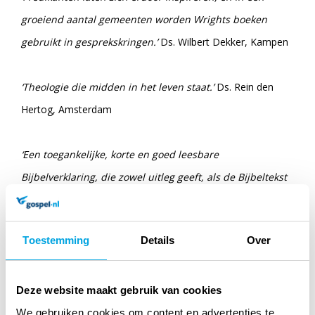
groeiend aantal gemeenten worden Wrights boeken
gebruikt in gesprekskringen.’
Ds. Wilbert Dekker, Kampen
‘Theologie die midden in het leven staat.’
Ds. Rein den
Hertog, Amsterdam
‘Een toegankelijke, korte en goed leesbare
Bijbelverklaring, die zowel uitleg geeft, als de Bijbeltekst
direct in ons eigen leven en onze eigen tijd plaatst.’
Ds.
Wim van der Schee, Zwijndrecht
Toestemming
Details
Over
N.T. (Tom) Wright (1948) is een vooraanstaande Britse
nieuwtestamenticus. Hij is tevens voormalig bisschop van
Deze website maakt gebruik van cookies
Durham in de Anglicaanse Kerk (2003-2010); in die periode
We gebruiken cookies om content en advertenties te