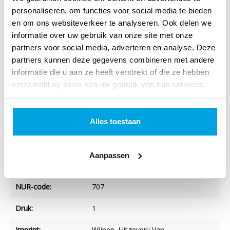
personaliseren, om functies voor social media te bieden
was hij ook lid van het Britse Hogerhuis. Momenteel is hij
en om ons websiteverkeer te analyseren. Ook delen we
als onderzoeker verbonden aan Wycliffe Hall in Oxford.
informatie over uw gebruik van onze site met onze
partners voor social media, adverteren en analyse. Deze
partners kunnen deze gegevens combineren met andere
informatie die u aan ze heeft verstrekt of die ze hebben
Specificaties
verzameld op basis van uw gebruik van hun services.
Titel:
De pastorale brieven
Alles toestaan
Auteur:
Tom Wright
Taal:
Nederlands
Aanpassen
Verschijningsvorm:
Paperback
NUR-code:
707
Druk:
1
Imprint:
Wijnen, Uitgeverij Van