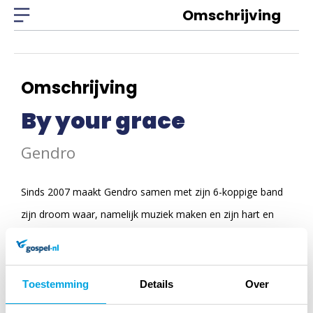
Omschrijving
Omschrijving
By your grace
Gendro
Sinds 2007 maakt Gendro samen met zijn 6-koppige band
zijn droom waar, namelijk muziek maken en zijn hart en
passie voor God & Zijn liefde voor mensen delen met het
publiek. Op By Your Grace hoor je een lekkere mix van pop
en stevige rock met creatieve arrangementen.
Toestemming
Details
Over
Sinds 2007 is Gendro samen met zijn 6-koppige band bezig