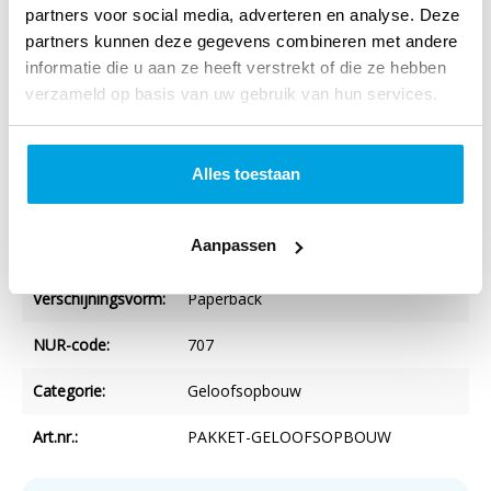
partners voor social media, adverteren en analyse. Deze
partners kunnen deze gegevens combineren met andere
informatie die u aan ze heeft verstrekt of die ze hebben
verzameld op basis van uw gebruik van hun services.
Specificaties
Titel:
BOEK-pakket GELOOFSOPBOUW (9
Alles toestaan
titels)
Aanpassen
Auteur:
Diverse auteurs
Verschijningsvorm:
Paperback
NUR-code:
707
Categorie:
Geloofsopbouw
Art.nr.:
PAKKET-GELOOFSOPBOUW