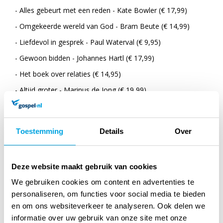
- Alles gebeurt met een reden - Kate Bowler (€ 17,99)
- Omgekeerde wereld van God - Bram Beute (€ 14,99)
- Liefdevol in gesprek - Paul Waterval (€ 9,95)
- Gewoon bidden - Johannes Hartl (€ 17,99)
- Het boek over relaties (€ 14,95)
- Altijd groter - Marinus de Jong (€ 19,99)
- Lazarus staat op - Rikko Voorberg (€ 17,95)
- Volg in Zijn voetstappen - M. Limboo (€ 14,95)
Toestemming
Details
Over
- Hier en nu - Neeltje Rietveld (€ 14,95)
Deze website maakt gebruik van cookies
Prachtige boeken nu sterk afgeprijsd in dit unieke
We gebruiken cookies om content en advertenties te
boekpakket en ook nog eens zonder verzendkosten, maar
personaliseren, om functies voor social media te bieden
OP=OP !
en om ons websiteverkeer te analyseren. Ook delen we
informatie over uw gebruik van onze site met onze