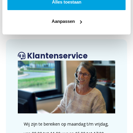
Alles toestaan
Categorie:
Peuterboeken
Art.nr.:
9789020683431
Aanpassen
Verschijningsdatum:
Februari 2026
Klantenservice
Wij zijn te bereiken op maandag t/m vrijdag,