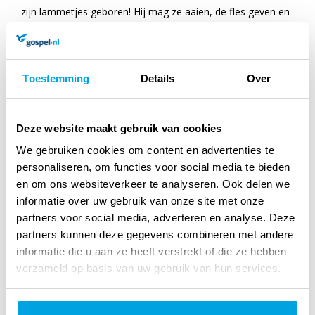
zijn lammetjes geboren! Hij mag ze aaien, de fles geven en
natuurlijk proeven van de melk en kaas.In de schuur zijn
kleine geitjes.Kijk, ze liggen bij elkaar.Mama koopt een mini-
Toestemming
Details
Over
flesjeen ze zegt: 'Geef jij het maar.'
Deze website maakt gebruik van cookies
Specificaties
We gebruiken cookies om content en advertenties te
personaliseren, om functies voor social media te bieden
Titel:
Bobbi en de geitjes
en om ons websiteverkeer te analyseren. Ook delen we
informatie over uw gebruik van onze site met onze
Auteur:
Monica Maas
partners voor social media, adverteren en analyse. Deze
Verschijningsvorm:
Paperback
partners kunnen deze gegevens combineren met andere
informatie die u aan ze heeft verstrekt of die ze hebben
NUR-code:
271
verzameld op basis van uw gebruik van hun services.
Uitgever:
Kluitman Alkmaar B.V., Uitgeverij