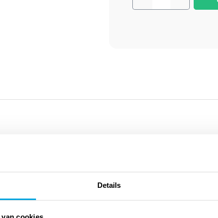
Details
dervraagd naar hun visie op de orde van het heil, een onderwerp
en typisch bevindelijke uitdrukkingen die een eigen leven zijn
 van cookies