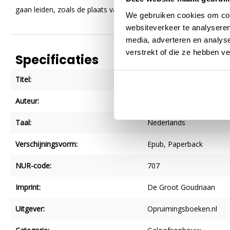
gaan leiden, zoals de plaats van de ellendekennis.
We gebruiken cookies om cont
websiteverkeer te analyseren
media, adverteren en analys
verstrekt of die ze hebben v
Specificaties
Titel:
Bevindingen
Auteur:
Adriaan van Belzen
Taal:
Nederlands
Verschijningsvorm:
Epub
, Paperback
NUR-code:
707
Imprint:
De Groot Goudriaan
Uitgever:
Opruimingsboeken.nl