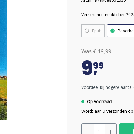
Art.nr.: 9789088652530
Verschenen in oktober 202
Epub
Paperba
Was
€ 19,99
9
99
Voordeel bij hogere aantall
Op voorraad
Wordt aan u verzonden op