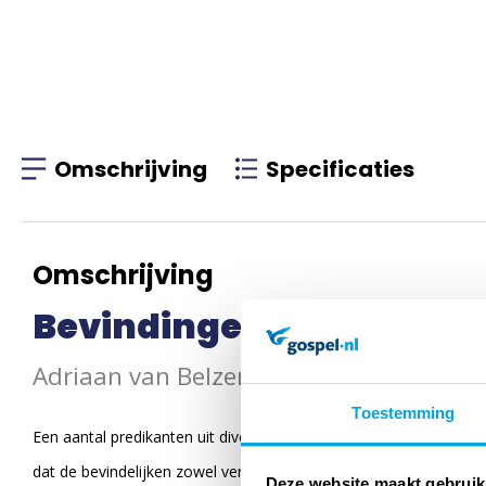
Omschrijving
Specificaties
Omschrijving
Bevindingen
Adriaan van Belzen
Toestemming
Een aantal predikanten uit diverse reformatorische kerken is on
dat de bevindelijken zowel verenigt als verdeelt. Aan de orde kom
Deze website maakt gebruik