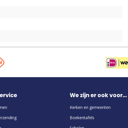
ervice
We zijn er ook voor...
emen
Kerken en gemeenten
erzending
Boekentafels
n
Scholen