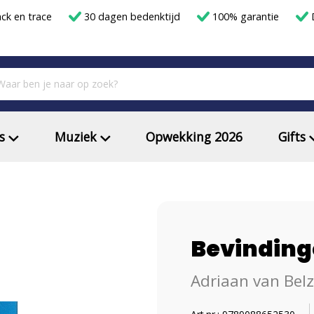
ack en trace
30 dagen bedenktijd
100% garantie
D
s
Muziek
Opwekking 2026
Gifts
Bevindin
Adriaan van Bel