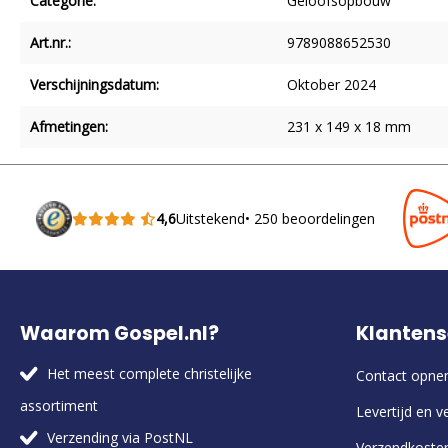
Categorie:
Geloofsopbouw
Art.nr.:
9789088652530
Verschijningsdatum:
Oktober 2024
Afmetingen:
231 x 149 x 18 mm
4,6
Uitstekend
• 250 beoordelingen
Waarom Gospel.nl?
Klantens
Het meest complete christelijke
Contact opn
assortiment
Levertijd en v
Verzending via PostNL
Verzendkoste