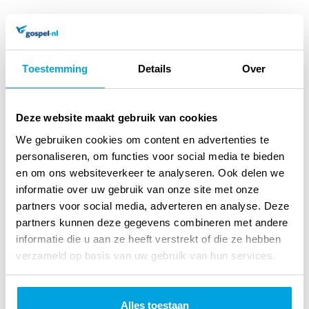
Toestemming
Details
Over
Deze website maakt gebruik van cookies
We gebruiken cookies om content en advertenties te
personaliseren, om functies voor social media te bieden
Schaduwdokter
en om ons websiteverkeer te analyseren. Ook delen we
informatie over uw gebruik van onze site met onze
Adrian Plass
partners voor social media, adverteren en analyse. Deze
Na de dood van zijn grootmoeder, komt Jack in contact
partners kunnen deze gegevens combineren met andere
informatie die u aan ze heeft verstrekt of die ze hebben
met de mysterieuze Schaduwdokter. Hij assisteert de
verzameld op basis van uw gebruik van hun services.
zowel nukkige als scherpzinnige man bij bezoekjes aan
bijvoorbeeld Samantha, die bang is om uit elkaar te
Alles toestaan
spatten, ...
lees verder