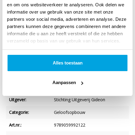
en om ons websiteverkeer te analyseren. Ook delen we
Titel:
Als je leven je lief is
informatie over uw gebruik van onze site met onze
partners voor social media, adverteren en analyse. Deze
Auteur:
Anne van der Bijl
partners kunnen deze gegevens combineren met andere
informatie die u aan ze heeft verstrekt of die ze hebben
Taal:
Nederlands
verzameld op basis van uw gebruik van hun services.
Verschijningsvorm:
Paperback
Aantal blz.:
192
Alles toestaan
NUR-code:
707
Aanpassen
Druk:
1
Uitgever:
Stichting Uitgeverij Gideon
Categorie:
Geloofsopbouw
Art.nr.:
9789059992122