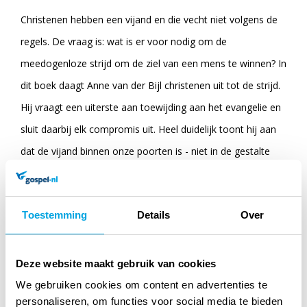
Christenen hebben een vijand en die vecht niet volgens de
regels. De vraag is: wat is er voor nodig om de
meedogenloze strijd om de ziel van een mens te winnen? In
dit boek daagt Anne van der Bijl christenen uit tot de strijd.
Hij vraagt een uiterste aan toewijding aan het evangelie en
sluit daarbij elk compromis uit. Heel duidelijk toont hij aan
dat de vijand binnen onze poorten is - niet in de gestalte
van het communisme of de islam, maar in de gestalte van
onze apathie, onverschilligheid en luiheid. Hij vraagt zich af
Toestemming
Details
Over
of het leven ons als christenen zó lief is, dat wij ons leven
niet in die strijd durven wagen.
Deze website maakt gebruik van cookies
We gebruiken cookies om content en advertenties te
Specificaties
personaliseren, om functies voor social media te bieden