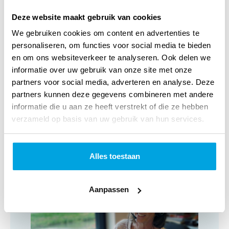
aankondiging van de geboorte aan Maria en daarna aan
Deze website maakt gebruik van cookies
Jozef; de ontmoeting tussen Maria en Elisabeth; de reis
We gebruiken cookies om content en advertenties te
personaliseren, om functies voor social media te bieden
naar Betlehem; de geboorte van Jezus; de herders die in het
en om ons websiteverkeer te analyseren. Ook delen we
veld worden die toegezongen worden door de engelen en
informatie over uw gebruik van onze site met onze
het bezoek van de Wijzen uit het oosten met hun
partners voor social media, adverteren en analyse. Deze
partners kunnen deze gegevens combineren met andere
geschenken. Een prachtige manier om samen met kinderen
informatie die u aan ze heeft verstrekt of die ze hebben
(vanaf 5 jaar) de geschiedenis van de geboorte van Jezus te
verzameld op basis van uw gebruik van hun services.
ontdekken en vol aandacht naar Kerstmis toe te kleuren.
Alles toestaan
Klantenservice
Aanpassen