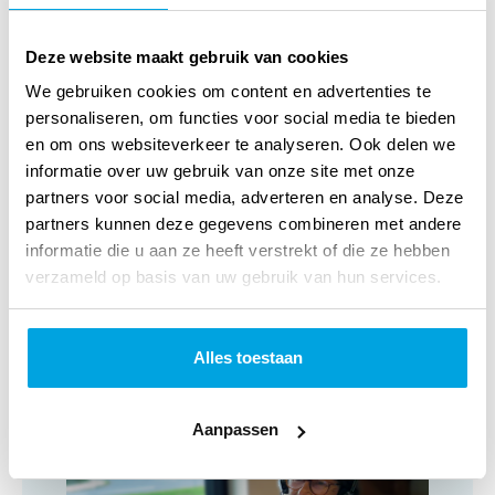
Specificaties
Deze website maakt gebruik van cookies
Titel:
Al mijn schuld is weggedaan
We gebruiken cookies om content en advertenties te
personaliseren, om functies voor social media te bieden
Verschijningsvorm:
Paperback
en om ons websiteverkeer te analyseren. Ook delen we
NUR-code:
707
informatie over uw gebruik van onze site met onze
partners voor social media, adverteren en analyse. Deze
Categorie:
Geloofsopbouw
partners kunnen deze gegevens combineren met andere
informatie die u aan ze heeft verstrekt of die ze hebben
Art.nr.:
9789083027838
verzameld op basis van uw gebruik van hun services.
Verschijningsdatum:
Februari 2020
Alles toestaan
Klantenservice
Aanpassen