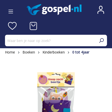
Home
Boeken
Kinderboeken
0 tot 4jaar