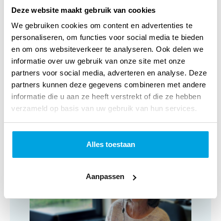
Titel:
Slaap lekker! Linnenboek met diertje
Deze website maakt gebruik van cookies
om
We gebruiken cookies om content en advertenties te
personaliseren, om functies voor social media te bieden
NUR-code:
271
en om ons websiteverkeer te analyseren. Ook delen we
informatie over uw gebruik van onze site met onze
Categorie:
Peuterboeken
partners voor social media, adverteren en analyse. Deze
partners kunnen deze gegevens combineren met andere
Art.nr.:
9789403245140
informatie die u aan ze heeft verstrekt of die ze hebben
Verschijningsdatum:
Mei 2026
verzameld op basis van uw gebruik van hun services.
Alles toestaan
Klantenservice
Aanpassen